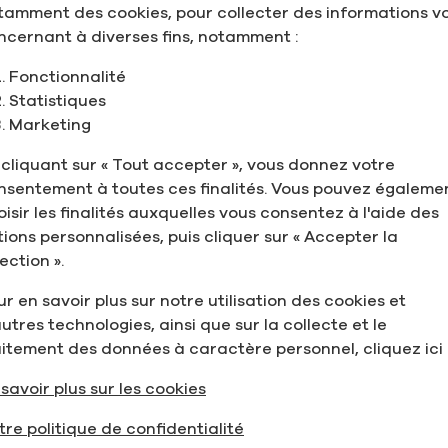
 client, sur nos
tamment des cookies, pour collecter des informations v
de 35 ans d'expertise
ncernant à diverses fins, notamment :
Fonctionnalité
Statistiques
Marketing
 cliquant sur « Tout accepter », vous donnez votre
nsentement à toutes ces finalités. Vous pouvez égaleme
oisir les finalités auxquelles vous consentez à l'aide des
tions personnalisées, puis cliquer sur « Accepter la
ection ».
r en savoir plus sur notre utilisation des cookies et
Principaux
utres technologies, ainsi que sur la collecte et le
aitement des données à caractère personnel, cliquez ici 
lesquels 
savoir plus sur les cookies
présents
tre politique de confidentialité