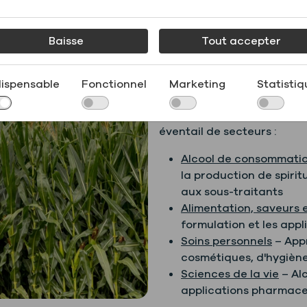
Greenfield accompagne div
Baisse
Tout accepter
solutions d'alcool de hau
spécifiques des application
d'approvisionnement. Grâc
dispensable
Fonctionnel
Marketing
Statistiq
production aux États-Unis
à assurer un approvisionne
éventail de secteurs :
Alcool de consommati
la production de spirit
aux sous-traitants
Alimentation, saveurs 
formulation et les appl
Soins personnels
– Appr
cosmétiques, d'hygiène
Sciences de la vie
– Alc
applications pharmace