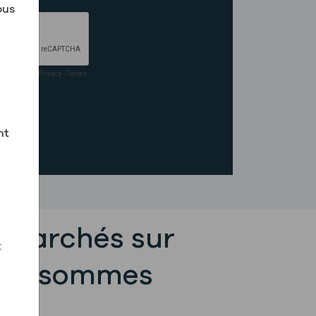
ous
nt
 marchés sur
:
nous sommes