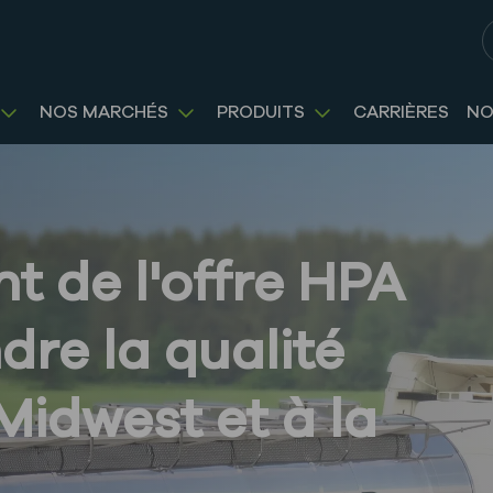
R
NOS MARCHÉS
PRODUITS
CARRIÈRES
NO
t de l'offre HPA
dre la qualité
Midwest et à la