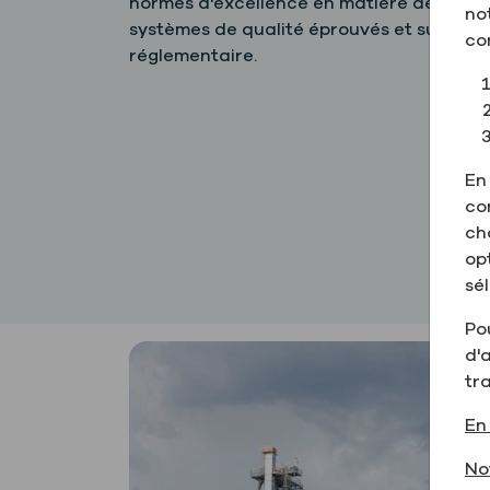
normes d'excellence en matière de service
no
systèmes de qualité éprouvés et sur plus 
co
réglementaire.
En
co
ch
op
sél
Pou
d'a
tr
En 
No