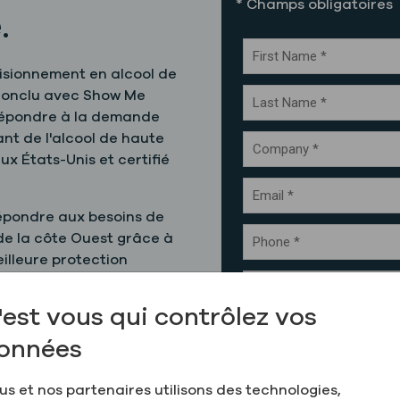
* Champs obligatoires
.
isionnement en alcool de
conclu avec Show Me
 répondre à la demande
ant de l'alcool de haute
ux États-Unis et certifié
épondre aux besoins de
de la côte Ouest grâce à
eilleure protection
ntaliers, une logistique
 optimisée, ainsi qu’un
'est vous qui contrôlez vos
onnées
Greenfield sera
et s'appuiera sur nos
us et nos partenaires utilisons des technologies,