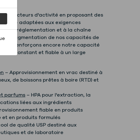
ers secteurs d'activité en proposant des
te pureté adaptées aux exigences
s, à la réglementation et à la chaîne
e à l'augmentation de nos capacités de
ue
, nous renforçons encore notre capacité
ment constant et fiable à un large
on
– Approvisionnement en vrac destiné à
ueux, de boissons prêtes à boire (RTD) et
et parfums
– HPA pour l'extraction, la
ications liées aux ingrédients
ovisionnement fiable en produits
 et en produits formulés
ool de qualité USP destiné aux
utiques et de laboratoire