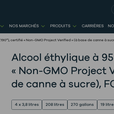
R
NOS MARCHÉS
PRODUITS
CARRIÈRES
NO
(190°), certifié « Non-GMO Project Verified » (à base de canne à suc
Alcool éthylique à 95 
« Non-GMO Project Ve
de canne à sucre), 
Quantité
4 x 3,8 litres
208 litres
270 gallons
19 litr
Emballage