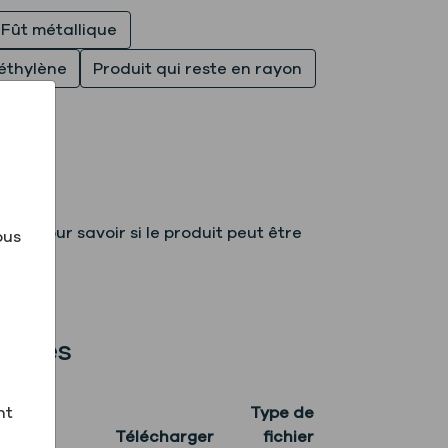
Fût métallique
éthylène
Produit qui reste en rayon
ts pour savoir si le produit peut être
ous
atives
nt
Type de
Télécharger
fichier