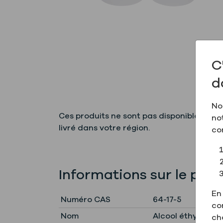
C
d
No
Ces produits ne sont pas disponibles par
no
livré dans votre région.
co
Informations sur le produ
En
Numéro CAS
64-17-5
co
Nom
Alcool éthylique à 
ch