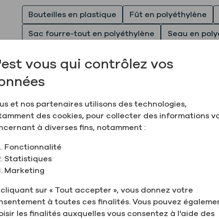
Bouteilles en plastique
Fût en polyéthylène
Sac fourre-tout en polyéthylène
Seau en poly
Sac fourre-tout en acier inoxydable
'est vous qui contrôlez vos
onnées
Ajouter au devis
us et nos partenaires utilisons des technologies,
tout ; veuillez nous envoyer une demande de renseignemen
tamment des cookies, pour collecter des informations v
ncernant à diverses fins, notamment :
Fonctionnalité
Statistiques
it :
Pièces justific
Marketing
 cliquant sur « Tout accepter », vous donnez votre
nsentement à toutes ces finalités. Vous pouvez égaleme
95 % (190°), certifié «
oisir les finalités auxquelles vous consentez à l'aide des
Nom