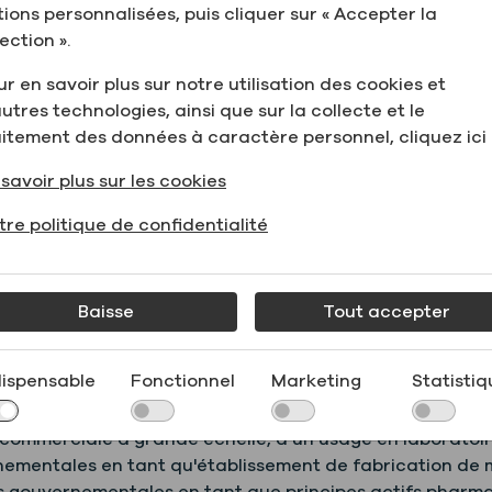
Verified » (à base de
tions personnalisées, puis cliquer sur « Accepter la
FCC
ection ».
Caract
tiques
r en savoir plus sur notre utilisation des cookies et
techni
rojet Non-GMO
utres technologies, ainsi que sur la collecte et le
s du
aitement des données à caractère personnel, cliquez ici 
produit
savoir plus sur les cookies
Fiche 
tre politique de confidentialité
donnée
de
sécurit
Baisse
Tout accepter
(FDS)
dispensable
Fonctionnel
Marketing
Statistiq
n commerciale à grande échelle, à un usage en laboratoir
nementales en tant qu'établissement de fabrication de 