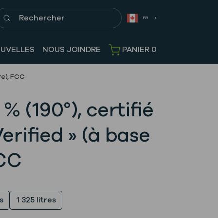
echercher
FR
UVELLES
NOUS JOINDRE
PANIER
0
re), FCC
% (190°), certifié
rified » (à base
FCC
es
1 325 litres