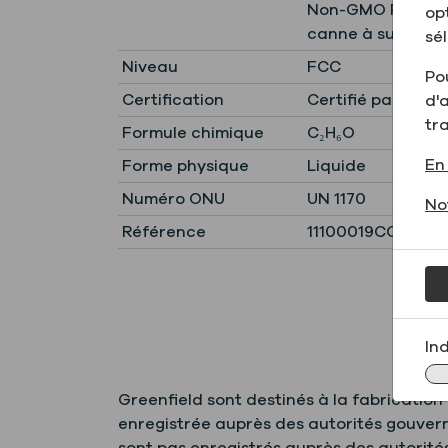
Non-GMO Project 
op
canne à sucre), 
sél
Niveau
FCC
Pou
Certification
Certifié par le p
d'a
tr
Formule chimique
C₂H₆O
En 
Forme physique
Liquide
Numéro ONU
UN 1170
No
Référence
11100019CCSGL
In
Greenfield sont destinés à la fabricatio
enregistrée auprès des autorités gouver