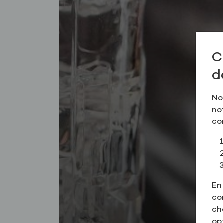
C
d
No
no
co
En
co
ch
op