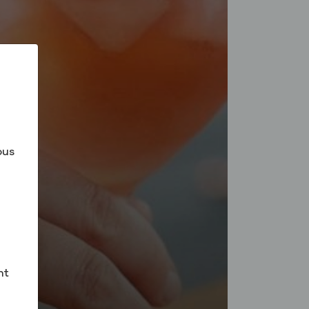
ous
nt