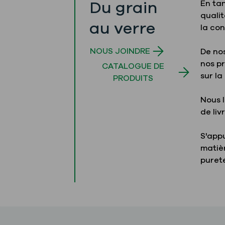
Du grain
En ta
qualit
au verre
la con
NOUS JOINDRE
De nos
nos p
CATALOGUE DE
sur la
PRODUITS
Nous l
de liv
S'appu
matiè
pureté