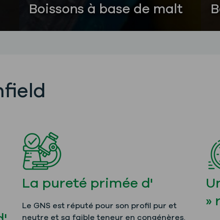
Boissons à base de malt
B
s
field
La pureté primée d'
Un
» 
Le GNS est réputé pour son profil pur et
d'
neutre et sa faible teneur en congénères.