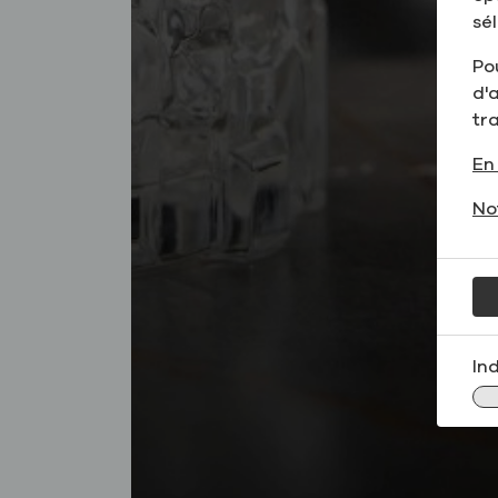
sél
Pou
d'a
tr
En 
No
In
des alcools neutres de céréales
des mélanges aromatiques
des vins hors norme
des alcools de
spécialité