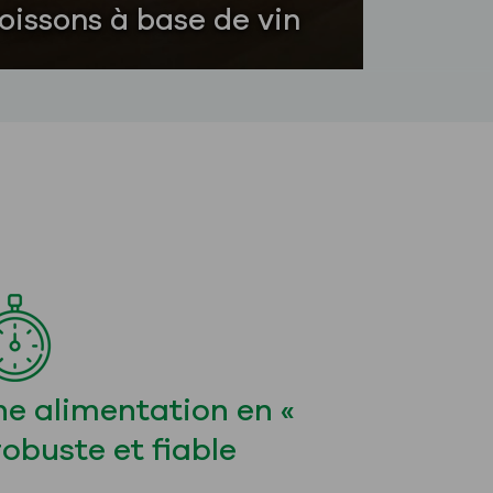
oissons à base de vin
mélanges
de vins
d'arômes
« hors
tandard »
e alimentation en «
robuste et fiable