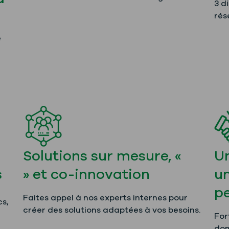
3 d
rés
e
Solutions sur mesure, «
Un
s
» et co-innovation
u
pe
Faites appel à nos experts internes pour
cs,
créer des solutions adaptées à vos besoins.
For
dom