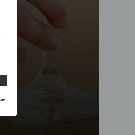
:
ue
les