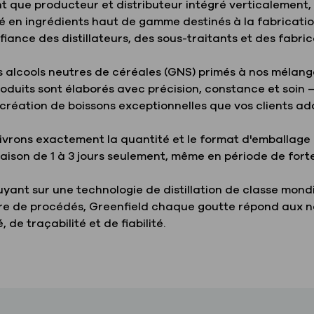
nt que producteur et distributeur intégré verticalement
é en ingrédients haut de gamme destinés à la fabricatio
fiance des distillateurs, des sous-traitants et des fabr
 alcools neutres de céréales (GNS) primés à nos mélange
roduits sont élaborés avec précision, constance et soin
 création de boissons exceptionnelles que vos clients ad
ivrons exactement la quantité et le format d'emballage
raison de 1 à 3 jours seulement, même en période de for
yant sur une technologie de distillation de classe mond
re de procédés, Greenfield chaque goutte répond aux no
, de traçabilité et de fiabilité.